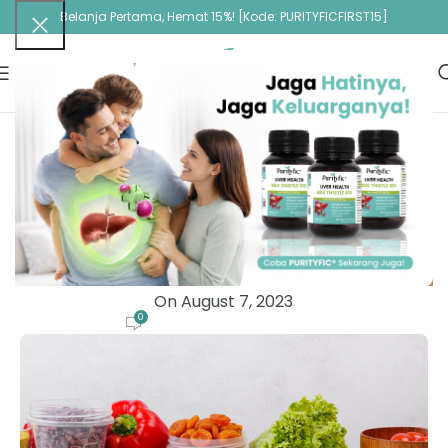
Belanja Pertama, Hemat 15%! [Kode: PURITYFICFIRST15]
ARTIKEL
Makanan yang Banyak Mengandung
Vitamin A
Purityfic Administrator
On August 7, 2023
0