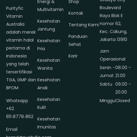
Energi &
Shop
Boulevard
Purityfic
Multivitamin
Kontak
Raya Blok E
Vitamin
Kesehatan
nomor 62,
Australia
Tentang Kami
Jantung
Kec. Cakung,
adalah merek
Panduan
Jakarta 13910
vitamin halal
Kesehatan
Sehat
pertama di
Pria
Jam
Indonesia
Karir
Operasional
Kesehatan
yang telah
Senin -
08.00 -
Wanita
tersertifikasi
Jumat
21.00
TGA, GMP dan
Kesehatan
Sabtu
09.00 -
BPOM
Anak
20.00
Kesehatan
Whatsapp
Minggu
Closed
Kulit
+62
811‑8778‑862
Kesehatan
Imunitas
Email