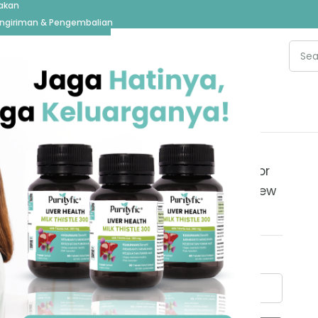
jakan
ngiriman & Pengembalian
re
ur password? Please enter your username or
dress. You will receive a link to create a new
d via email.
e or email
*