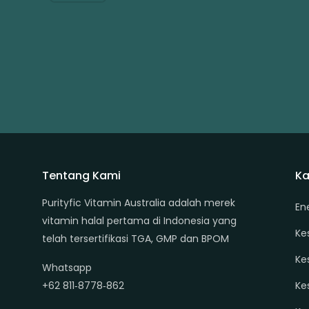
Tentang Kami
Ka
Purityfic Vitamin Australia adalah merek
En
vitamin halal pertama di Indonesia yang
Ke
telah tersertifikasi TGA, GMP dan BPOM
Ke
Whatsapp
+62 811‑8778‑862
Ke