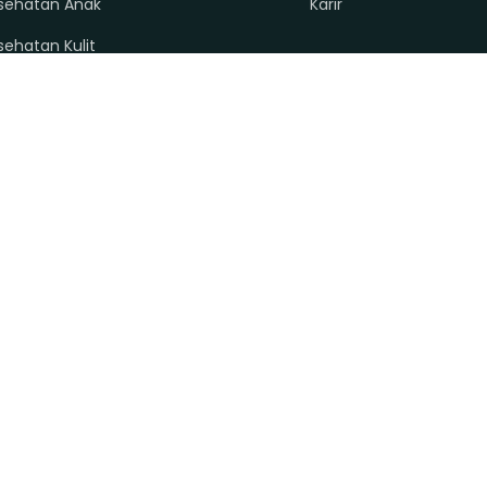
sehatan Anak
Karir
sehatan Kulit
sehatan Imunitas
sehatan Pencernaan
sehatan Tulang
sehatan Alami
ket Bundling
Copyright © 2025 Purityfic Indonesia Powered by
Sribu