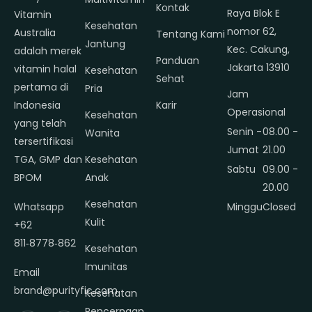
Kontak
Raya Blok E
Vitamin
Kesehatan
nomor 62,
Australia
Tentang Kami
Jantung
Kec. Cakung,
adalah merek
Panduan
Jakarta 13910
vitamin halal
Kesehatan
Sehat
pertama di
Pria
Jam
Indonesia
Karir
Operasional
Kesehatan
yang telah
Senin -
08.00 -
Wanita
tersertifikasi
Jumat
21.00
TGA, GMP dan
Kesehatan
Sabtu
09.00 -
BPOM
Anak
20.00
Kesehatan
Whatsapp
Minggu
Closed
Kulit
+62
811‑8778‑862
Kesehatan
Imunitas
Email
brand@purityfic.com
Kesehatan
Pencernaan