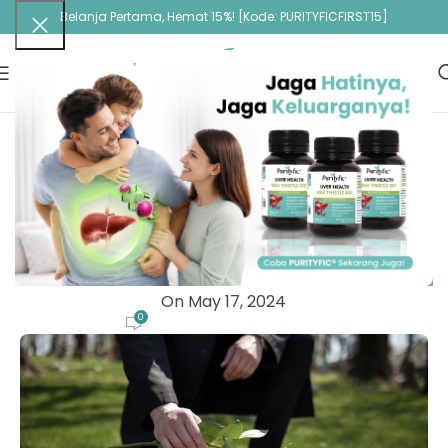
Belanja Pertama, Hemat 15%! [Kode: PURITYFICFIRST15]
ARTIKEL
Kekurangan vitamin D dikaitkan Dengan
Kematian Dini
Purityfic Administrator
On May 17, 2024
0