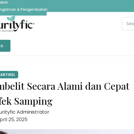
jakan
ngiriman & Pengembalian
re
ARTIKEL
belit Secara Alami dan Cepat
fek Samping
urityfic Administrator
ril 25, 2025