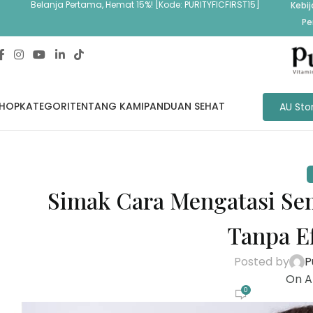
Belanja Pertama, Hemat 15%! [Kode: PURITYFICFIRST15]
Kebi
Pe
HOP
KATEGORI
TENTANG KAMI
PANDUAN SEHAT
AU Sto
Simak Cara Mengatasi Sem
Tanpa E
Posted by
P
On Ap
0