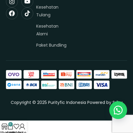
Kesehatan
Tulang
Kesehatan
Alami
Paket Bundling
Copyright © 2025 Purityfic Indonesia Powered by
Sribu
0
Shop
Cart
Wishlist
My account