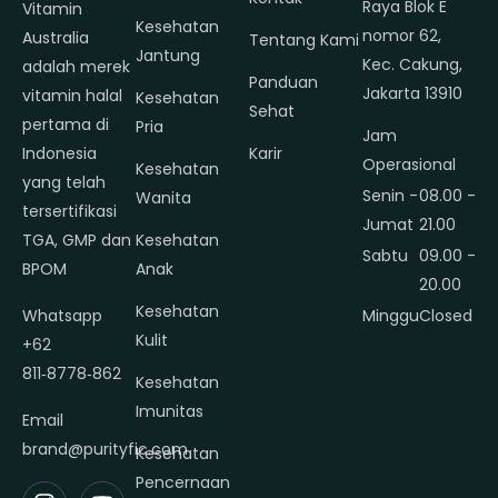
Raya Blok E
Vitamin
Kesehatan
nomor 62,
Australia
Tentang Kami
Jantung
Kec. Cakung,
adalah merek
Panduan
Jakarta 13910
vitamin halal
Kesehatan
Sehat
pertama di
Pria
Jam
Indonesia
Karir
Operasional
Kesehatan
yang telah
Senin -
08.00 -
Wanita
tersertifikasi
Jumat
21.00
TGA, GMP dan
Kesehatan
Sabtu
09.00 -
BPOM
Anak
20.00
Kesehatan
Whatsapp
Minggu
Closed
Kulit
+62
811‑8778‑862
Kesehatan
Imunitas
Email
brand@purityfic.com
Kesehatan
Pencernaan