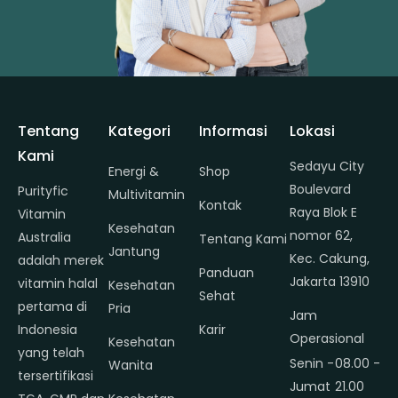
Tentang
Kategori
Informasi
Lokasi
Kami
Sedayu City
Energi &
Shop
Boulevard
Purityfic
Multivitamin
Kontak
Raya Blok E
Vitamin
Kesehatan
nomor 62,
Australia
Tentang Kami
Jantung
Kec. Cakung,
adalah merek
Panduan
Jakarta 13910
vitamin halal
Kesehatan
Sehat
pertama di
Pria
Jam
Indonesia
Karir
Operasional
Kesehatan
yang telah
Senin -
08.00 -
Wanita
tersertifikasi
Jumat
21.00