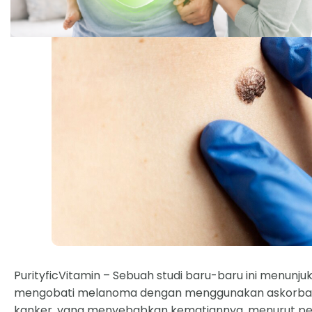
PurityficVitamin – Sebuah studi baru-baru ini menunj
mengobati melanoma dengan menggunakan askorbat (
kanker, yang menyebabkan kematiannya, menurut penu