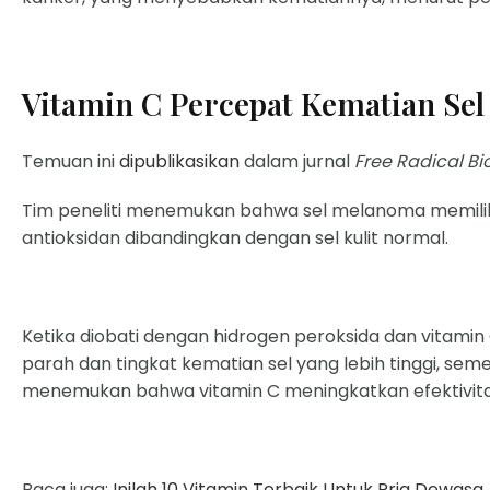
Vitamin C Percepat Kematian Se
Temuan ini
dipublikasikan
dalam jurnal
Free Radical B
Tim peneliti menemukan bahwa sel melanoma memiliki
antioksidan dibandingkan dengan sel kulit normal.
Ketika diobati dengan hidrogen peroksida dan vitami
parah dan tingkat kematian sel yang lebih tinggi, sement
menemukan bahwa vitamin C meningkatkan efektivita
Baca juga:
Inilah 10 Vitamin Terbaik Untuk Pria Dewasa