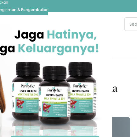
jakan
ngiriman & Pengembalian
re
ARTIKEL
ematian Sel pada Melanoma
urityfic Administrator
uly 9, 2024