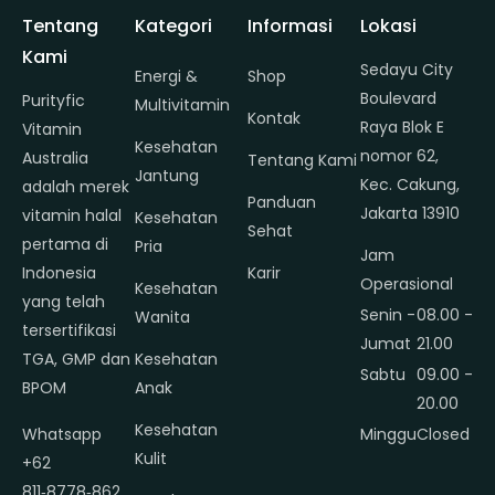
Tentang
Kategori
Informasi
Lokasi
Kami
Sedayu City
Energi &
Shop
Boulevard
Purityfic
Multivitamin
Kontak
Raya Blok E
Vitamin
Kesehatan
nomor 62,
Australia
Tentang Kami
Jantung
Kec. Cakung,
adalah merek
Panduan
Jakarta 13910
vitamin halal
Kesehatan
Sehat
pertama di
Pria
Jam
Indonesia
Karir
Operasional
Kesehatan
yang telah
Senin -
08.00 -
Wanita
tersertifikasi
Jumat
21.00
TGA, GMP dan
Kesehatan
Sabtu
09.00 -
BPOM
Anak
20.00
Kesehatan
Whatsapp
Minggu
Closed
Kulit
+62
811‑8778‑862