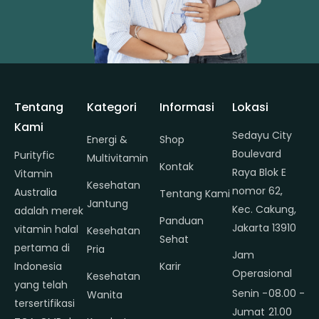
Tentang
Kategori
Informasi
Lokasi
Kami
Sedayu City
Energi &
Shop
Boulevard
Purityfic
Multivitamin
Kontak
Raya Blok E
Vitamin
Kesehatan
nomor 62,
Australia
Tentang Kami
Jantung
Kec. Cakung,
adalah merek
Panduan
Jakarta 13910
vitamin halal
Kesehatan
Sehat
pertama di
Pria
Jam
Indonesia
Karir
Operasional
Kesehatan
yang telah
Senin -
08.00 -
Wanita
tersertifikasi
Jumat
21.00