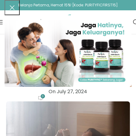
Belanja Pertama, Hemat 15%! [Kode: PURITYFICFIRST15]
ARTIKEL
Paparan Cahaya Terang Baik untuk
Kesehatan Mental dan Tidur Lebih Nyenyak
Purityfic Administrator
On July 27, 2024
0