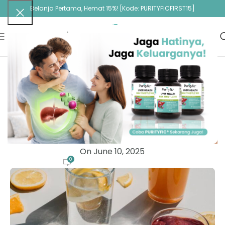
Belanja Pertama, Hemat 15%! [Kode: PURITYFICFIRST15]
ARTIKEL
8 Minuman Rendah Kalori yang Segar dan
Baik untuk Kesehatan Tubuh
Purityfic Administrator
On June 10, 2025
0