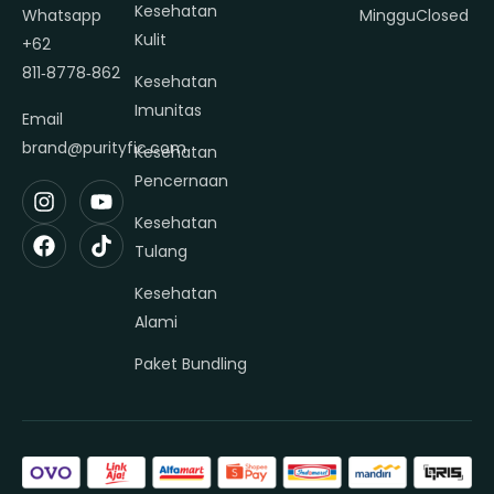
Kesehatan
Whatsapp
Minggu
Closed
Kulit
+62
811‑8778‑862
Kesehatan
Imunitas
Email
brand@purityfic.com
Kesehatan
Pencernaan
Kesehatan
Tulang
Kesehatan
Alami
Paket Bundling