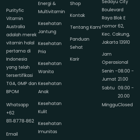
Sedayu City
Energi &
Shop
Boulevard
Purityfic
Multivitamin
Kontak
Raya Blok E
Vitamin
Kesehatan
nomor 62,
Australia
Tentang Kami
Jantung
Kec. Cakung,
adalah merek
Panduan
Jakarta 13910
vitamin halal
Kesehatan
Sehat
pertama di
Pria
Jam
Indonesia
Karir
Operasional
Kesehatan
yang telah
Senin -
08.00 -
Wanita
tersertifikasi
Jumat
21.00
TGA, GMP dan
Kesehatan
Sabtu
09.00 -
BPOM
Anak
20.00
Kesehatan
Whatsapp
Minggu
Closed
Kulit
+62
811‑8778‑862
Kesehatan
Imunitas
Email