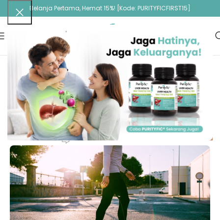
Belanja Pertama, Hemat 15%! [Kode: PURITYFICFIRST15]
ARTIKEL
Jalan Kaki Bisa Redakan Nyeri Punggung
Purityfic Administrator
On June 30, 2024
0