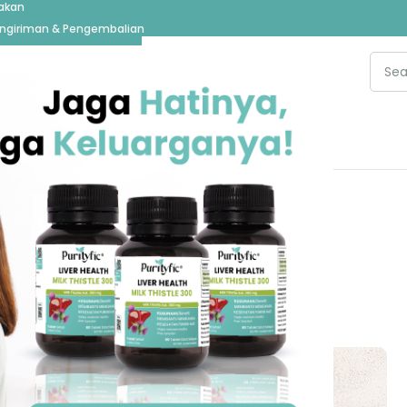
jakan
ngiriman & Pengembalian
re
ARTIKEL
pan Protein Per Hari?
urityfic Administrator
uly 5, 2023