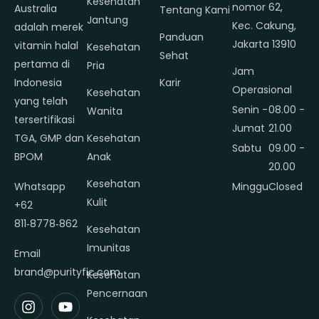
Kesehatan
nomor 62,
Australia
Tentang Kami
Jantung
Kec. Cakung,
adalah merek
Panduan
Jakarta 13910
vitamin halal
Kesehatan
Sehat
pertama di
Pria
Jam
Indonesia
Karir
Operasional
Kesehatan
yang telah
Senin -
08.00 -
Wanita
tersertifikasi
Jumat
21.00
TGA, GMP dan
Kesehatan
Sabtu
09.00 -
BPOM
Anak
20.00
Kesehatan
Whatsapp
Minggu
Closed
Kulit
+62
811‑8778‑862
Kesehatan
Imunitas
Email
brand@purityfic.com
Kesehatan
Pencernaan